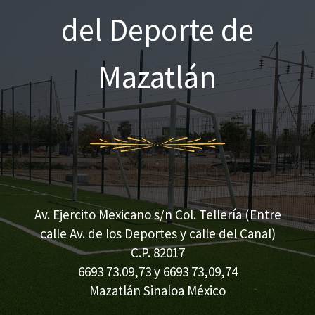
o
del Deporte de
r
:
Mazatlán
Av. Ejercito Mexicano s/n Col. Tellería (Entre
calle Av. de los Deportes y calle del Canal)
C.P. 82017
6693 73.09,73 y 6693 73,09,74
Mazatlán Sinaloa México