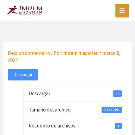
Ir
al
contenido
Deja un comentario
/ Por
imdem mazatlan
/
marzo 8,
2024
Descargar
Descargar
15
Tamaño del archivo
823.12 KB
Recuento de archivos
1