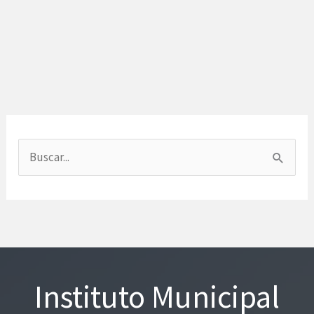
B
u
s
c
a
r
Instituto Municipal
p