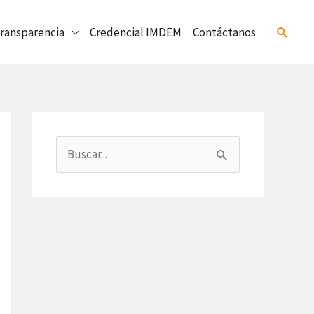
ransparencia
Credencial IMDEM
Contáctanos
Buscar
B
u
s
c
a
r
p