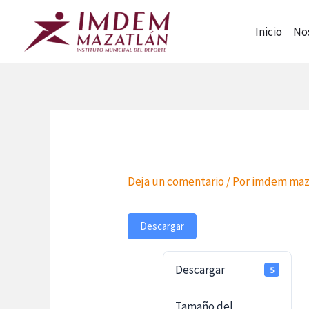
Ir
al
Inicio
No
contenido
Deja un comentario
/ Por
imdem maz
Descargar
Descargar
5
Tamaño del