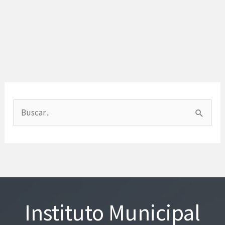
B
u
s
c
a
r
Instituto Municipal
p