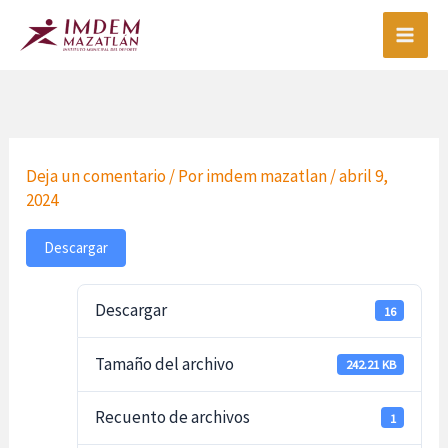
Ir
al
contenido
Deja un comentario
/ Por
imdem mazatlan
/
abril 9,
2024
Descargar
Descargar
16
Tamaño del archivo
242.21 KB
Recuento de archivos
1