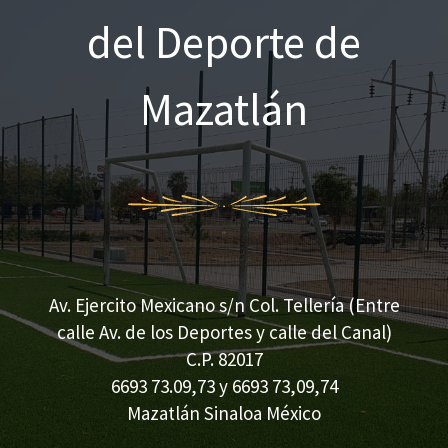
o
del Deporte de
r
:
Mazatlán
Av. Ejercito Mexicano s/n Col. Tellería (Entre
calle Av. de los Deportes y calle del Canal)
C.P. 82017
6693 73.09,73 y 6693 73,09,74
Mazatlán Sinaloa México