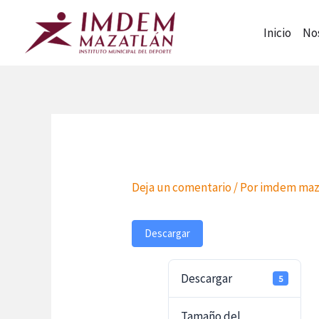
Ir
al
Inicio
No
contenido
Deja un comentario
/ Por
imdem maz
Descargar
Descargar
5
Tamaño del