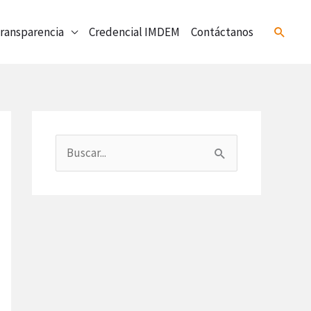
ransparencia
Credencial IMDEM
Contáctanos
Buscar
B
u
s
c
a
r
p