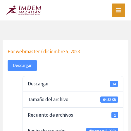
Ir
al
contenido
Por
webmaster
/
diciembre 5, 2023
Descargar
Descargar
14
Tamaño del archivo
64.52 KB
Recuento de archivos
1
Fecha de creación
diciembre 5, 2023