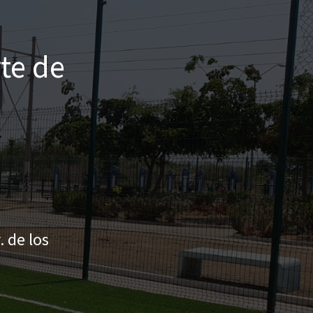
te de
. de los