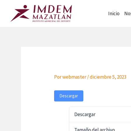
Ir
al
Inicio
No
contenido
Por
webmaster
/
diciembre 5, 2023
Descargar
Descargar
Tamaño del archivo