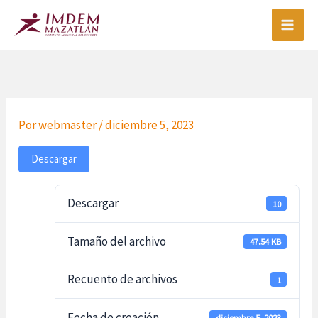
Ir
al
contenido
Por
webmaster
/
diciembre 5, 2023
Descargar
Descargar
10
Tamaño del archivo
47.54 KB
Recuento de archivos
1
Fecha de creación
diciembre 5, 2023